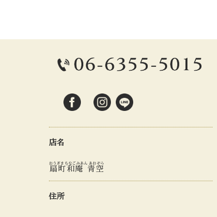
店名
おうぎまちなごみあん あおぞら
扇町和庵 青空
住所