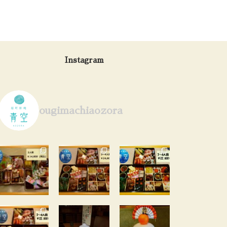
Instagram
ougimachiaozora