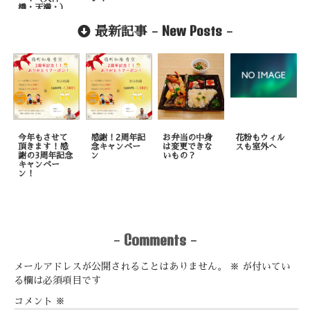
橋・天満・）
New Posts
最新記事 -
-
今年もさせて
感謝！2周年記
お弁当の中身
花粉もウィル
頂きます！感
念キャンペー
は変更できな
スも室外へ
謝の3周年記念
ン
いもの？
キャンペー
ン！
Comments
-
-
メールアドレスが公開されることはありません。
※
が付いてい
る欄は必須項目です
コメント
※