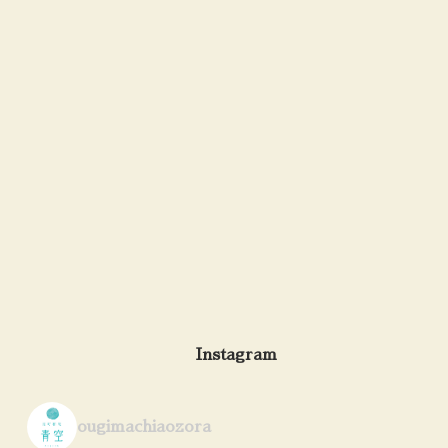
Instagram
ougimachiaozora