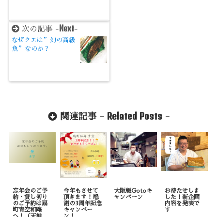
Next
次の記事 -
-
なぜクエは”幻の高級
魚”なのか？
Related Posts
関連記事 -
-
忘年会のご予
今年もさせて
大阪版Gotoキ
お待たせしま
約・貸し切り
頂きます！感
ャンペーン
した！新企画
のご予約は扇
謝の3周年記念
内容を発表で
町青空和庵
キャンペー
す
へ！（天神
ン！